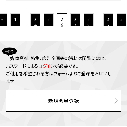
«
1
2
2
2
2
2
3
»
…
…
4
5
6
7
8
7
媒体資料、特集、広告企画等の資料の閲覧にはID、
パスワードによる
ログイン
が必要です。
ご利⽤を希望される⽅はフォームよりご登録をお願いし
ます。
新規会員登録