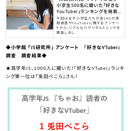
小学生500名に聞いた「好きな
YouTuber」ランキングを発表！
第1位はゲーム実況YouTubeグ
今回は女子小学生たちの各SNSの使
ループ『カラフルピーチ』
用頻度やYouTubeに関するアンケー
トから、リアルなJSデジタルトレンドを
調査しまし…
◆
小学館 「JS研究所」 アンケート 『好きなVTuber』
調査 調査結果
◆
★高学年JS、1000人に聞いた！「好きなVTuber」ランキ
ング第一位は『兎田ぺこら』さん！