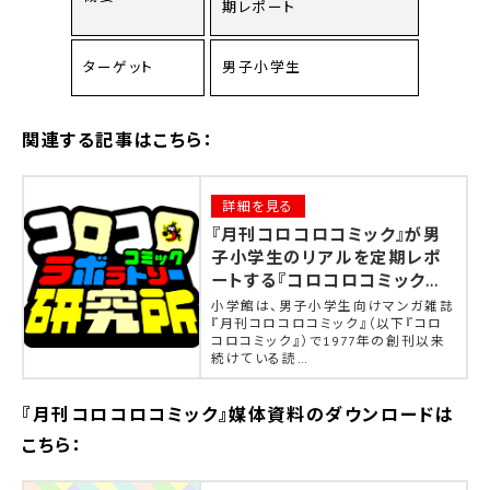
期レポート
ターゲット
男子小学生
関連する記事はこちら：
詳細を見る
『月刊コロコロコミック』が男
子小学生のリアルを定期レポ
ートする『コロコロコミック研
究所』を発足！ 読者1000名に
小学館は、男子小学生向けマンガ雑誌
聞いた、なりたい職業ランキン
『月刊コロコロコミック』（以下『コロ
コロコミック』）で1977年の創刊以来
グ堂々の１位は「YouTuber」
続けている読…
『月刊コロコロコミック』媒体資料のダウンロードは
こちら：