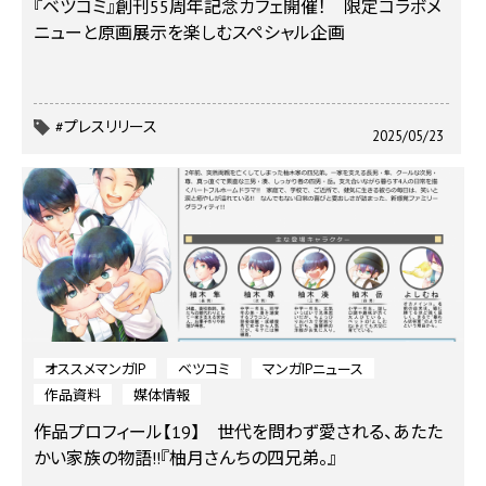
『ベツコミ』創刊55周年記念カフェ開催！ 限定コラボメ
ニューと原画展示を楽しむスペシャル企画
#プレスリリース
2025/05/23
オススメマンガIP
ベツコミ
マンガIPニュース
作品資料
媒体情報
作品プロフィール【19】 世代を問わず愛される、あたた
かい家族の物語!!『柚月さんちの四兄弟。』