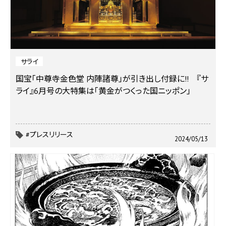
サライ
国宝「中尊寺金色堂 内陣諸尊」が引き出し付録に!! 『サ
ライ』6月号の大特集は「黄金がつくった国ニッポン」
#プレスリリース
2024/05/13