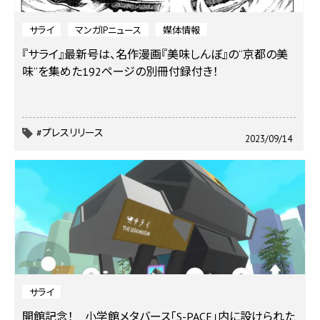
サライ
マンガIPニュース
媒体情報
『サライ』最新号は、名作漫画『美味しんぼ』の“京都の美
味“を集めた192ページの別冊付録付き！
#プレスリリース
2023/09/14
サライ
開館記念！ 小学館メタバース「S-PACE」内に設けられた