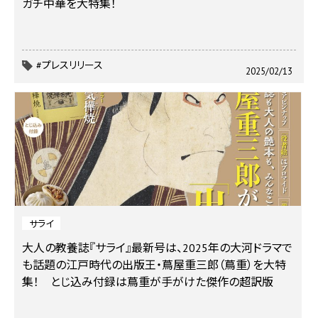
ガチ中華を大特集！
#プレスリリース
2025/02/13
サライ
大人の教養誌『サライ』最新号は、2025年の大河ドラマで
も話題の江戸時代の出版王・蔦屋重三郎（蔦重）を大特
集！ とじ込み付録は蔦重が手がけた傑作の超訳版