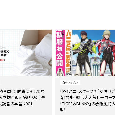
女性セブン
読者層は、睡眠に関してな
「タイバニ」スクープ!? 『女性セ
みを抱える人が83.6%｜デ
春特別付録は大人気ヒーロー
読者の本音 #001
「TIGER＆BUNNY」の表紙風特
ル！