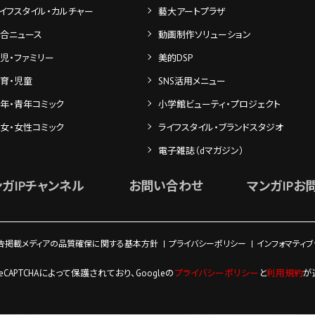
イフスタイル・カルチャー
藝大アートプラザ
合ニュース
動画制作ソリューション
児・ファミリー
美的DSP
育・児童
SNS活用メニュー
年・青年コミック
小学館ビューティ・プロジェクト
女・女性コミック
ライフスタイル・ブランドスタジオ
電子雑誌（dマガジン）
ンガIPチャンネル
お問い合わせ
マンガIPお
告掲載メディアの品質確保に関する基本方針
プライバシーポリシー
インフォマティ
eCAPTCHAによって保護されており、
Googleの
プライバシーポリシー
と
利用規約
が