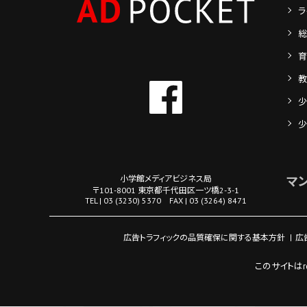
ラ
総
育
教
少
少
小学館メディアビジネス局
マ
〒101-8001 東京都千代田区一ツ橋2-3-1
TEL | 03 (3230) 5370 FAX | 03 (3264) 8471
広告トラフィックの品質確保に関する基本方針
広
このサイトはr