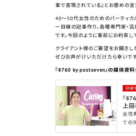
事で表現されている』とお褒めの言
40～50代女性のためのバーティカルメ
ー目線の記事作り、各種専門家・芸
です。今回のように事前にお約束し
クライアント様のご要望をお聞きし
ぜひお声がけいただけたら幸いです
『8760 by postseven』の媒
詳細
『8
上回
女性
ての