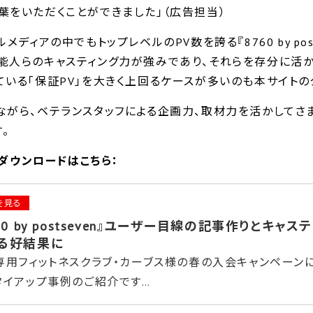
葉をいただくことができました」（広告担当）
ディアの中でもトップレベルのPV数を誇る『8760 by pos
能人らのキャスティング力が強みであり、それらを存分に活
ている「保証PV」を大きく上回るケースが多いのも本サイトの
ながら、ベテランスタッフによる企画力、取材力を活かしてさ
。
体資料ダウンロードはこちら：
を見る
760 by postseven』ユーザー目線の記事作りとキャ
る好結果に
専用フィットネスクラブ・カーブス様の春の入会キャンペーン
タイアップ事例のご紹介です…