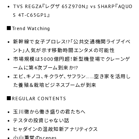
TVS REGZA『レグザ 65Z970N』 vs SHARP『AQUO
S 4T-C65GP1』
■Trend Watching
新幹線で女子プロレス!?「公共交通機関ライブイベ
ント」人気が示す移動時間エンタメの可能性
市場規模は3000億円超！新型機登場でクレーンゲ
ームに第4次ブーム到来か!?
エビ、キノコ、キクラゲ、サフラン……空き家を活用し
た養殖＆栽培ビジネスブームが到来
■REGULAR CONTENTS
玉川徹から働き盛りの君たちへ
テスタの投資じゃない話
ヒャダインの温故知新アナリティクス
小山薫堂のscenes