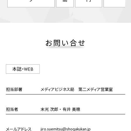
お問い合せ
本誌・WEB
担当部署
メディアビジネス局 第二メディア営業室
担当者
末光 次郎 ・ 有井 美穂
jiro.suemitsu@shogakukan.jp
メールアドレス