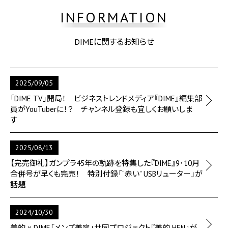
INFORMATION
DIMEに関するお知らせ
2025/09/05
「DIME TV」開局！ ビジネストレンドメディア『DIME』編集部
員がYouTuberに！？ チャンネル登録も宜しくお願いしま
す
2025/08/13
【完売御礼】ガンプラ45年の軌跡を特集した『DIME』9･10月
合併号が早くも完売！ 特別付録「“赤い” USBリューター」が
話題
2024/10/30
美的 x DIME「メンズ美容」共同プロジェクト『美的 HEN』が