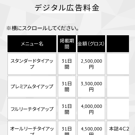
デジタル広告料金
※横にスクロールしてください。
掲載期
メニュー名
金額（グロス）
間
スタンダードタイアッ
31日
2,500,000
プ
間
円
31日
3,300,000
プレミアムタイアップ
間
円
31日
4,000,000
フルリーチタイアップ
間
円
オールリーチタイアッ
31日
4,500,000
本誌４Ｃ２Ｐタ
プ
間
円