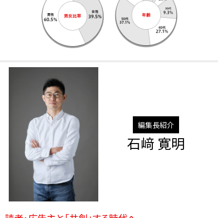
編集長紹介
石﨑 寛明