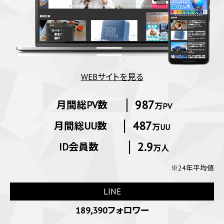
WEBサイトを見る
987
月間総PV数
万PV
487
月間総UU数
万UU
2.9
ID会員数
万人
※24年平均値
LINE
189,390フォロワー