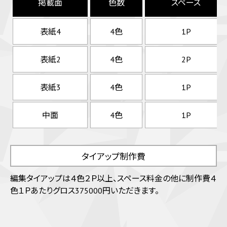
掲載面
色数
スペース
表紙4
4色
1P
表紙2
4色
2P
表紙3
4色
1P
中面
4色
1P
タイアップ制作費
編集タイアップは４色２Ｐ以上、スペース料金の他に制作費４
色１Ｐあたりグロス375000円いただきます。