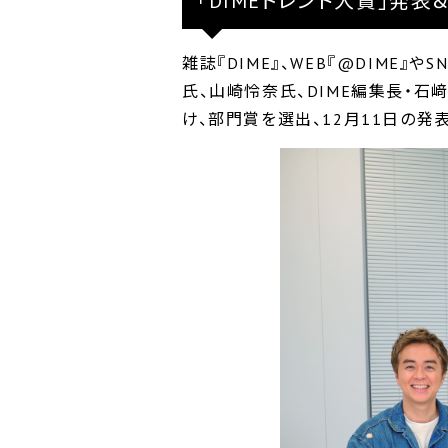
「DIMEトレンド大賞」発
雑誌『DIME』、WEB『@DIME
氏、山崎怜奈氏、DIME編集長・石
け、部門賞を選出、12月11日の