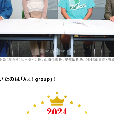
委員（左から）ヒャダイン氏、山崎怜奈氏、安部敏樹氏、DIME編集長・石
のは「Aぇ! group」！