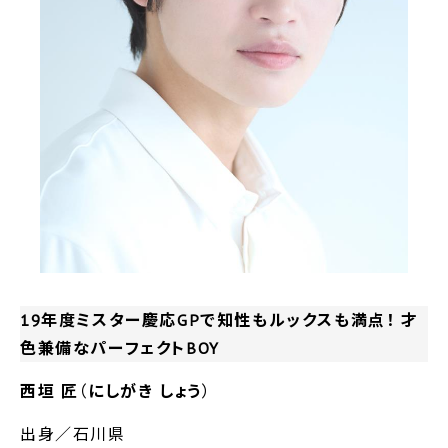
19年度ミスター慶応GPで知性もルックスも満点！ 才
色兼備なパーフェクトBOY
西垣 匠
（
にしがき しょう
）
出身／石川県