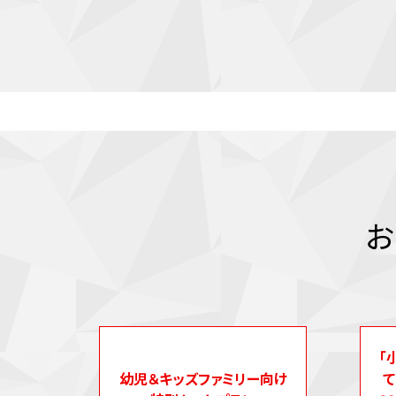
お
「
幼児＆キッズファミリー向け
て