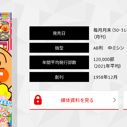
毎月月末（30･3
発売日
（月刊）
AB判 中ミシン
版型
120,000部
年間平均発行部数
（2021年平均）
1958年12月
創刊
媒体資料を見る