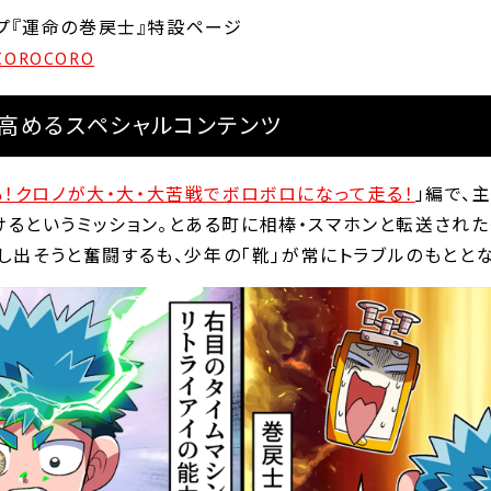
ョップ『運命の巻戻士』特設ページ
M_COROCORO
高めるスペシャルコンテンツ
！クロノが大・大・大苦戦でボロボロになって走る！
｣編で、
るというミッション。とある町に相棒・スマホンと転送され
探し出そうと奮闘するも、少年の｢靴｣が常にトラブルのもとと