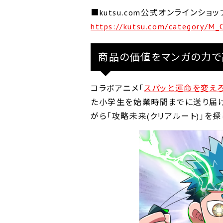
■kutsu.com公式オンラインシ
https://kutsu.com/category/
商品の価値をマンガの力で
コラボアニメ｢
スパッと運命を変えろ
た小学生を始業時間までに送り届け
がら｢攻略未来(クリアルート)｣を