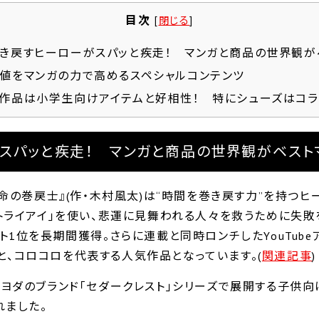
目次
[
閉じる
]
き戻すヒーローがスパッと疾走！ マンガと商品の世界観が
値をマンガの力で高めるスペシャルコンテンツ
作品は小学生向けアイテムと好相性！ 特にシューズはコ
スパッと疾走！ マンガと商品の世界観がベスト
命の巻戻士』(作・木村風太)は“時間を巻き戻す力”を持つヒ
トライアイ｣を使い、悲運に見舞われる人々を救うために失
1位を長期間獲得。さらに連載と同時ロンチしたYouTube
)と、コロコロを代表する人気作品となっています。(
関連記事
)
ヨダのブランド｢セダークレスト｣シリーズで展開する子供向
れました。