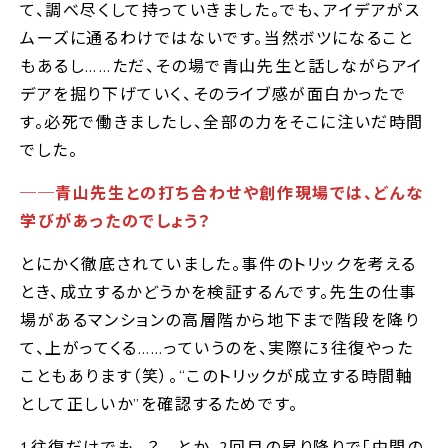
て、調べ尽くして持っていきました。でも、アイデアがス
ムーズに通るわけではないです。当然ボツになること
もあるし……ただ、その場で青山先生と話しながらアイ
デアを掘り下げていく、そのライブ感が面白かったで
す。必死で働きましたし、全部の力をそこに注いだ時間
でした。
──青山先生との打ち合わせや創作現場では、どんな
学びがあったのでしょう？
とにかく徹底されていました。事件のトリックを考える
とき、成立するかどうかを検証するんです。先生の仕事
場があるマンションの高層階から地下まで階段を降り
て、上がってくる……っていうのを、実際に3往復やった
こともあります（笑）。“このトリックが成立する時間軸
として正しいか”を確認するためです。
1往復だけでも…？ とか、2回目の昇り降りで｢中間の