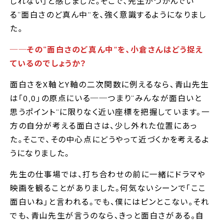
しれない｣と感じました。そこで、先生がつかんでい
る“面白さのど真ん中”を、強く意識するようになりまし
た。
──その“面白さのど真ん中”を、小倉さんはどう捉え
ているのでしょうか？
面白さをX軸とY軸の二次関数に例えるなら、青山先生
は｢0,0｣の原点にいる──つまり“みんなが面白いと
思うポイント”に限りなく近い座標を把握しています。一
方の自分が考える面白さは、少し外れた位置にあっ
た。そこで、その中心点にどうやって近づくかを考えるよ
うになりました。
先生の仕事場では、打ち合わせの前に一緒にドラマや
映画を観ることがありました。何気ないシーンで｢ここ
面白いね｣と言われる。でも、僕にはピンとこない。それ
でも、青山先生が言うのなら、きっと面白さがある。自