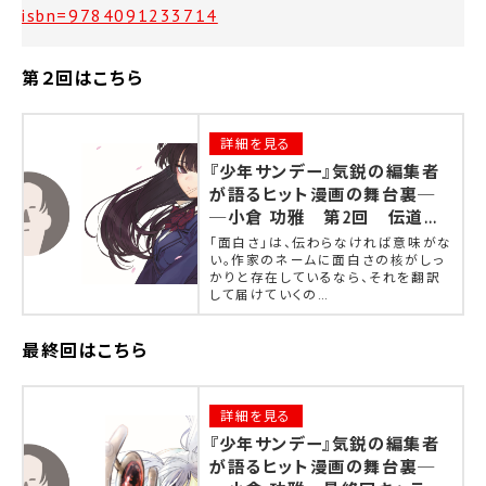
isbn=9784091233714
第２回はこちら
詳細を見る
『少年サンデー』気鋭の編集者
が語るヒット漫画の舞台裏─
─小倉 功雅 第2回 伝道師・
占い師・漫才師として作家に接
｢面白さ｣は、伝わらなければ意味がな
する漫画編集者のあり方
い。作家のネームに面白さの核がしっ
かりと存在しているなら、それを翻訳
して届けていくの…
最終回はこちら
詳細を見る
『少年サンデー』気鋭の編集者
が語るヒット漫画の舞台裏─