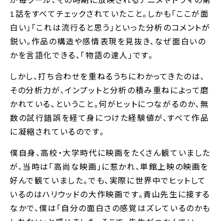
が毎クール、その時期に放映されるアニメやドラマの第
1話をすべてチェックされていたこと。しかも｢ここが面
白い｣｢これは流行ると思う｣といった分析のコメントが
鋭い。作品の構造や感情表現を見抜き、なぜ面白いの
かを言語化できる、｢物語の達人｣です。
しかし、打ち合わせを重ねるうちにわかってきたのは、
その分析力が、インプットと分析の積み重ねによって磨
かれている、ということ。何がヒットにつながるのか、無
数の試行錯誤を経て身につけた経験値が、すべて作品
に凝縮されているのです。
僕自身、高校・大学時代に映画をたくさん観ていました
が、当時は｢高尚な映画｣に惹かれ、単館上映の映画を
好んで観ていました。でも、実際に世界中でヒットして
いるのはハリウッドの大作映画です。青山先生に接する
なかで、僕は｢自分の面白さの感覚はズレているのかも