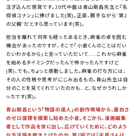
注ぎ込んだ感覚です。20代中盤は青山剛昌先生と『名
探偵コナン』に捧げました(笑)。正直、勝手ながら“第2
の父親”だとすら思っています(笑)。
担当を離れて何年も経ったあるとき、麻雀の卓を囲む
機会があったのですが、そこで｢小倉くんのことはだい
たいわかるから｣と言っていただいて……これから麻雀
を始めるタイミングだったんで怖かったんですけど
(笑)、でも、ちょっと感動しました。麻雀の打ち方には、
その人の性格や思考がにじみ出るもの。青山先生は自
分のことを見てくれていたのかも…と、なぜかうれしか
ったです(笑)。
青山剛昌という｢物語の達人｣の創作現場から、面白さ
のゼロ座標を模索し始めた小倉。そこから、漫画編集
者として作品を世に出し、広げていくために、どのよう
な方法論を磨き上げたのか。第2回では『古見さんは、