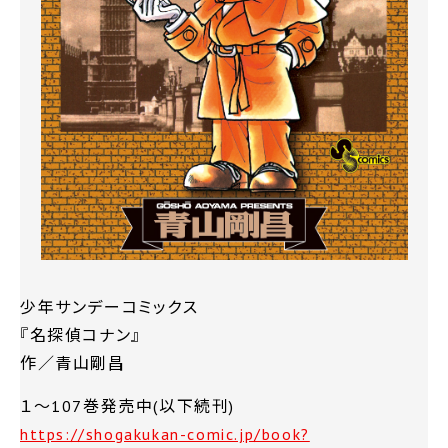
少年サンデーコミックス
『名探偵コナン』
作／青山剛昌
１～107巻発売中(以下続刊)
https://shogakukan-comic.jp/book?