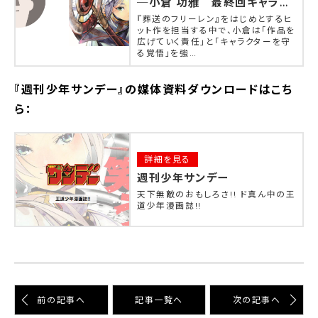
─小倉 功雅 最終回キャラク
ターを届け、そして守る IP時
『葬送のフリーレン』をはじめとするヒ
代に掲げる編集論
ット作を担当する中で、小倉は｢作品を
広げていく責任｣と｢キャラクターを守
る覚悟｣を強…
『週刊少年サンデー』の媒体資料ダウンロードはこち
ら：
詳細を見る
週刊少年サンデー
天下無敵のおもしろさ!! ド真ん中の王
道少年漫画誌!!
前の記事へ
記事⼀覧へ
次の記事へ