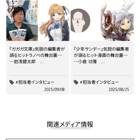
『ガガガ文庫』気鋭の編集者が
『少年サンデー』気鋭の編集者
語るヒットラノベの舞台裏─
が語るヒット漫画の舞台裏─
─岩浅健太郎 …
─小倉 功雅 …
#担当者インタビュー
#担当者インタビュー
2025/09/08
2025/08/25
関連メディア情報