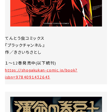
てんとう虫コミックス
『ブラックチャンネル』
作／きさいちさとし
１～12巻発売中(以下続刊)
https://shogakukan-comic.jp/book?
isbn=9784091432643