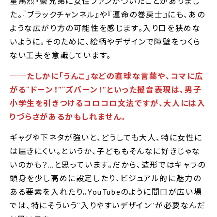
星馬烈・豪兄弟に女性ファンがついたことがありまし
た。『ブラックチャンネル』や『運命の巻戻士』にも、あの
ような広がり方の可能性を感じます。入り口を狭めな
いように。そのために、絵柄やデザインで障壁をつくら
ない工夫を意識しています。
──たしかに｢うんこ｣などの直球な言葉や、コマに広
がる“ドーン！”“ズバーン！”といった擬音表現は、男子
小学生を引きつけるコロコロ文法ですが、大人には入
りづらさがあるかもしれません。
ギャグや下ネタが強いと、どうしても大人、特に女性に
は届きにくい。というか、子どももそんなに好きじゃな
いのかも？…と思っています。だから、造形ではキャラの
頭身を少し高めに設定したり、ビジュアル的に魅力の
ある要素を入れたり。YouTubeのように間口が広い場
では、特にそういう“入りやすいデザイン”が必要なんだ