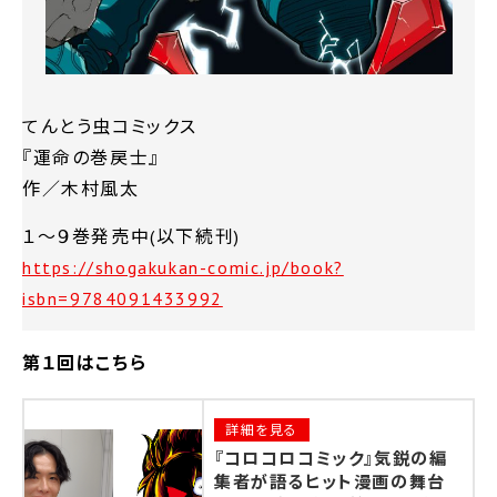
てんとう虫コミックス
『運命の巻戻士』
作／木村風太
１～９巻発売中(以下続刊)
https://shogakukan-comic.jp/book?
isbn=9784091433992
第１回はこちら
詳細を見る
『コロコロコミック』気鋭の編
集者が語るヒット漫画の舞台