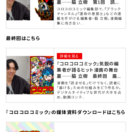
裏──脇 立樹 第1回 読者
の共感をつなぐ漫画づくりの思
コロコロコミック編集部で、『ブラック
考
チャンネル』『運命の巻戻士』などの連
載を手がける編集者・脇 立樹。漫画編
集に向き合い…
最終回はこちら
詳細を見る
『コロコロコミック』気鋭の編
集者が語るヒット漫画の舞台
裏──脇 立樹 最終回 届け
る接点を再設計する、メディア
漫画を｢読ませる｣だけでなく、読者に
ミックスの現在地
｢届ける｣ための仕組みをどう作るか。
デジタルネイティブな世代が大半を占
め、動画コンテ…
『コロコロコミック』
の媒体資料ダウンロードはこちら