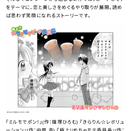
をテーマに、恋と美しさをめぐるやり取りが展開。読め
ば思わず笑顔になれるストーリーです。
『ミルモでポン！』(作：篠塚ひろむ) 『きらりん☆レボリュ
ーション』(作：中原 杏) 『極上!!めちゃモテ委員長』(作：