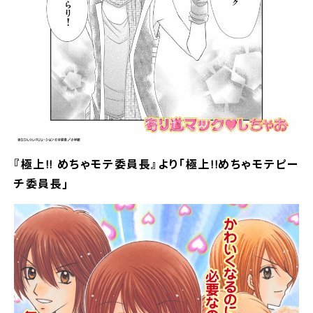
『極上!! めちゃモテ委員長』より｢極上!!めちゃモテピー
チ委員長｣