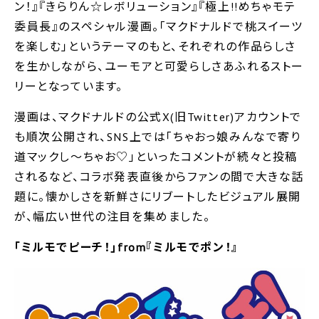
ン！』『きらりん☆レボリューション』『極上!!めちゃモテ
委員長』のスペシャル漫画。｢マクドナルドで桃スイーツ
を楽しむ｣というテーマのもと、それぞれの作品らしさ
を生かしながら、ユーモアと可愛らしさあふれるストー
リーとなっています。
漫画は、マクドナルドの公式X(旧Twitter)アカウントで
も順次公開され、SNS上では｢ちゃおっ娘みんなで寄り
道マックし〜ちゃお♡｣といったコメントが続々と投稿
されるなど、コラボ発表直後からファンの間で大きな話
題に。懐かしさを新鮮さにリブートしたビジュアル展開
が、幅広い世代の注目を集めました。
｢ミルモでピーチ！｣from『ミルモでポン！』