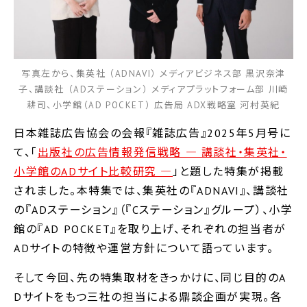
写真左から、集英社 （ADNAVI） メディアビジネス部 黒沢奈津
子、講談社 （ADステーション） メディアプラットフォーム部 川崎
耕司、小学館（AD POCKET） 広告局 ADX戦略室 河村英紀
日本雑誌広告協会の会報『雑誌広告』2025年5月号に
て、「
出版社の広告情報発信戦略 ― 講談社・集英社・
小学館のADサイト比較研究 ―
」と題した特集が掲載
されました。本特集では、集英社の『ADNAVI』、講談社
の『ADステーション』（『Cステーション』グループ）、小学
館の『AD POCKET』を取り上げ、それぞれの担当者が
ADサイトの特徴や運営方針について語っています。
そして今回、先の特集取材をきっかけに、同じ目的のA
Dサイトをもつ三社の担当による鼎談企画が実現。各