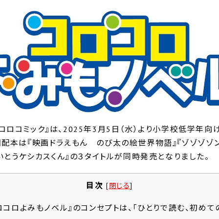
ロコミック』は、2025年3月5日（水）より小学校低学年
回配本は『映画ドラえもん のび太の絵世界物語』『ゾゾゾゾ
かいとうケシカスくん』の３タイトルが同時発売となりました。
目次
[
閉じる
]
ロコロよみもノベル』のコンセプトは、「ひとりで読む、初めての