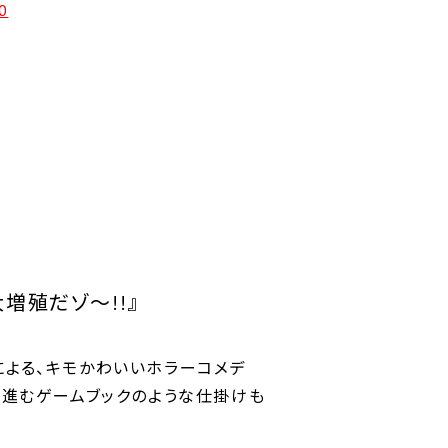
0
増殖だゾ～!!』
による、キモかわいいホラーコメデ
で進むゲームブックのような仕掛けも