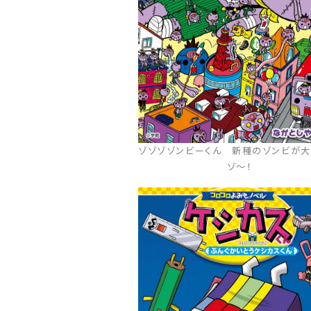
ゾゾゾゾンビーくん 新種のゾンビが
ゾ～！