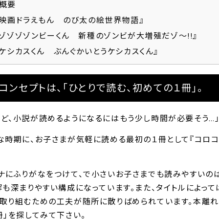
概要
『映画ドラえもん のび太の絵世界物語』
『ゾゾゾゾンビーくん 新種のゾンビが大増殖だゾ～!!』
『ケシカスくん ぶんぐかいとうケシカスくん』
コンセプトは、「ひとりで読む、初めての１冊」。
ど、小説が読めるようになるにはもう少し時間が必要そう…
な時期に、お子さまが気軽に読める最初の１冊として『コロ
ナにふりがなをつけて、で小さいお子さまでも読みやすいの
解も深まりやすい構成になっています。また、タイトルによっ
取り組むための工夫が随所に散りばめられています。本離れ
冊」を探してみて下さい。