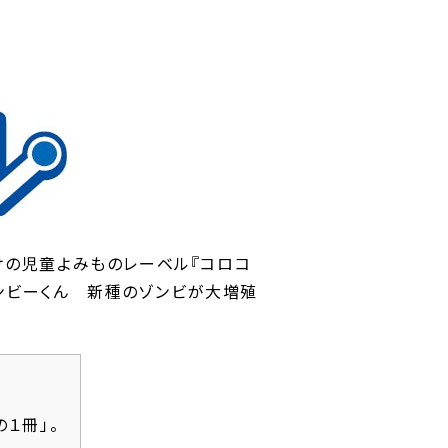
向けの児童よみものレーベル『コロコ
ンビーくん 新種のゾンビが大増殖
１冊」。