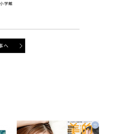
／小学館
事へ