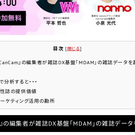
目次
[
閉じる
]
iVi』『CanCam』の編集者が雑誌DX基盤「MDAM」の雑誌デ
で分析すると・・・
女性誌の提供価値
マーケティング活用の勘所
CanCam』の編集者が雑誌DX基盤「MDAM」の雑誌