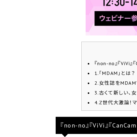
『non-no』『V
1.「MDAM」とは？
2.女性誌をMDAM
3.古くて新しい、
4.Z世代大激論！
『non-no』『ViVi』『