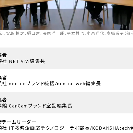
ら、安島 博之、樋口建、長尾洋一郎、平本哲也、小泉光代、高橋尚子（敬
集者
社 NET ViVi編集長
集者
社 non-noブランド統括/non-no web編集長
集者
学館 CanCamブランド室副編集長
術チームリーダー
談社 IT戦略企画室テクノロジーラボ部長/KODANSHAte