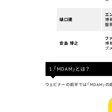
ー
エ
樋口建
博
盤
フ
安島 博之
博
プ
1.「MDAM」とは？
ウェビナーの前半では「MDAM」