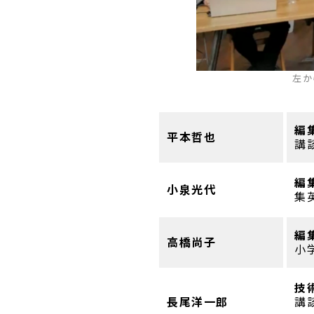
左か
編
平本哲也
講談
編
小泉光代
集英
編
高橋尚子
小
技
長尾洋一郎
講