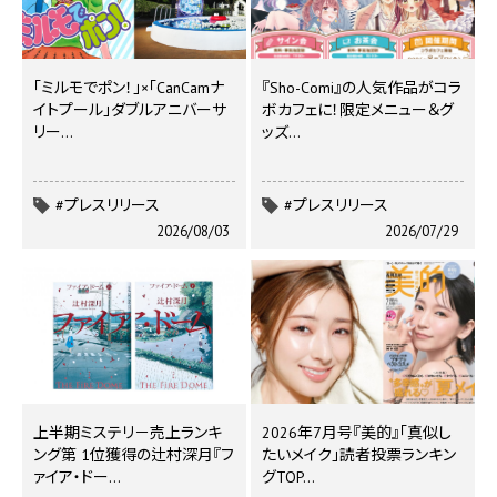
｢ミルモでポン！｣×｢CanCamナ
『Sho-Comi』の人気作品がコラ
イトプール｣ダブルアニバーサ
ボカフェに！限定メニュー＆グ
リー…
ッズ…
#プレスリリース
#プレスリリース
2026/08/03
2026/07/29
上半期ミステリ－売上ランキ
2026年7月号『美的』「真似し
ング第 1位獲得の辻村深月『フ
たいメイク」読者投票ランキン
ァイア・ドー…
グTOP…